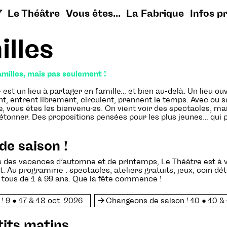
7
Le Théâtre
Vous êtes...
La Fabrique
Infos p
illes
familles, mais pas seulement !
est un lieu à partager en famille… et bien au-delà. Un lieu ouv
t, entrent librement, circulent, prennent le temps. Avec ou s
e, vous êtes les bienvenu·es. On vient voir des spectacles, mai
’étonner. Des propositions pensées pour les plus jeunes… qui p
de saison !
des vacances d’automne et de printemps, Le Théâtre est à vou
 Au programme : spectacles, ateliers gratuits, jeux, coin dét
t tous de 1 à 99 ans. Que la fête commence !
 9 ● 17 & 18 oct. 2026
Changeons de saison ! 10 ● 10 & 
tits matins