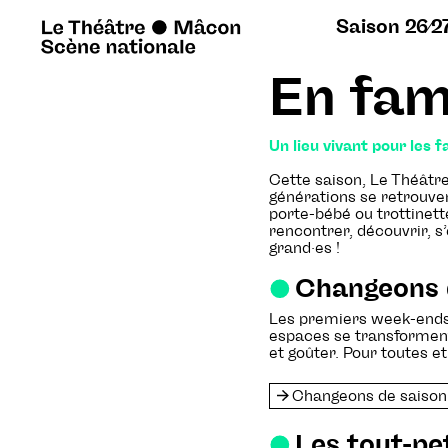
Saison 26∕2
En fam
Un lieu vivant pour les 
Cette saison, Le Théâtre 
générations se retrouven
porte-bébé ou trottinett
rencontrer, découvrir, s
grand·es !
Changeons 
Les premiers week-ends 
espaces se transforment.
et goûter. Pour toutes e
Changeons de saison !
Les tout-pe