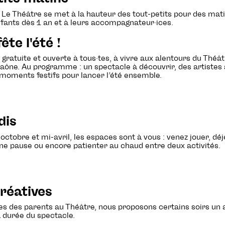
n, Le Théâtre se met à la hauteur des tout-petits pour des mat
nfants dès 1 an et à leurs accompagnateur·ices.
ête l'été !
 gratuite et ouverte à tous·tes, à vivre aux alentours du Théât
Saône. Au programme : un spectacle à découvrir, des artistes 
s moments festifs pour lancer l’été ensemble.
dis
tobre et mi-avril, les espaces sont à vous : venez jouer, déjeu
une pause ou encore patienter au chaud entre deux activités.
réatives
ties des parents au Théâtre, nous proposons certains soirs un a
 durée du spectacle.