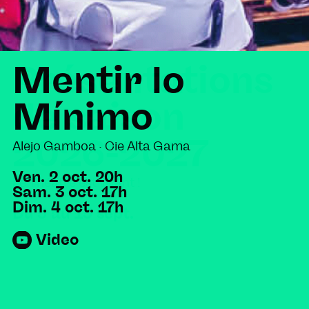
Présentations
Mentir lo
de saison
Mínimo
2026-2027
Alejo Gamboa · Cie Alta Gama
Ven. 2 oct. 20h
Le Théâtre est vivant !
Sam. 3 oct. 17h
Dim. 4 oct. 17h
Du 5 au 15 sept.
Video