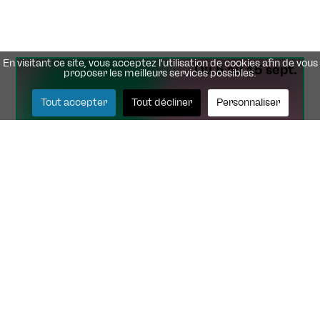
En visitant ce site, vous acceptez l'utilisation de cookies afin de vous
Du 5 au 15 sept.
proposer les meilleurs services possibles.
Tout accepter
Tout décliner
Personnaliser
Présentations de saison 2026-2027
Le Théâtre est vivant !
Du 2 au 4 oct.